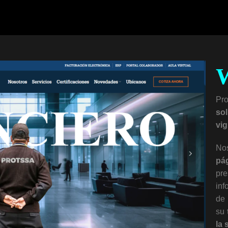
Pr
so
vig
No
pá
pr
inf
de 
su
la 