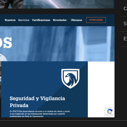
C
S
E